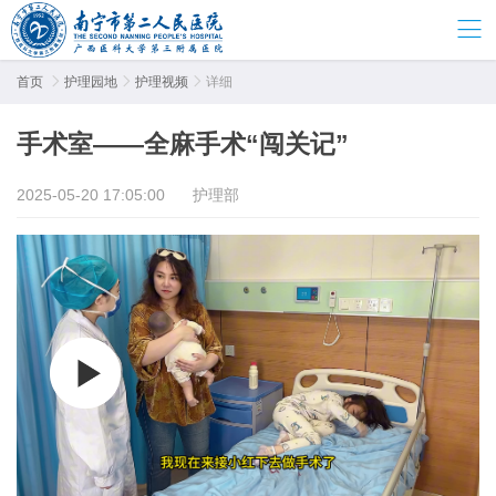
首页

护理园地

护理视频

详细
手术室——全麻手术“闯关记”
2025-05-20 17:05:00
护理部