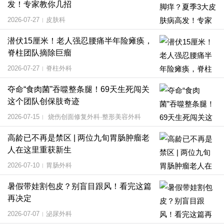
发！专家教你几招
2026-07-27
皮肤科
|
潜伏15厘米！老人强忍腰痛半年险瘫痪，
脊柱团队摘除巨瘤
2026-07-27
脊柱外科
|
夺命“食肉菌”吞噬整条腿！69天生死闯关
这个团队创保肢奇迹
2026-07-15
烧伤创面修复外科·整形美容外科
|
高龄已不再是禁区 | 两位九旬胃肠肿瘤老
人在这里重获新生
2026-07-10
胃肠外科
|
暑假带娃割包皮？别盲目跟风！看完这篇
再决定
2026-07-07
泌尿外科
|