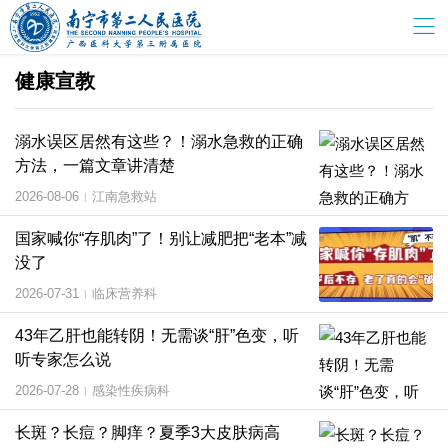
健康宣教
溺水误区居然有这些？！溺水急救的正确
方法，一篇文章讲清楚
2026-08-06
江南急救站
|
国家喊你“存肌肉”了！别让减肥把“老本”减
没了
2026-07-31
临床营养科
|
43年乙肝也能转阴！无需谈“肝”色变，听
听专家怎么说
2026-07-28
感染性疾病科
|
长斑？长痘？脚痒？夏季3大皮肤病高