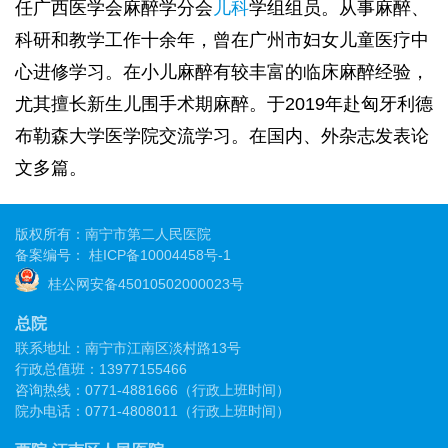
任广西医学会麻醉学分会
儿科
学组组员。从事麻醉、
科研和教学工作十余年，曾在广州市妇女儿童医疗中
心进修学习。在小儿麻醉有较丰富的临床麻醉经验，
尤其擅长新生儿围手术期麻醉。于2019年赴匈牙利德
布勒森大学医学院交流学习。在国内、外杂志发表论
文多篇。
版权所有：南宁市第二人民医院
备案编号：
桂ICP备10004458号-1
桂公网安备45010502000023号
总院
联系地址：南宁市江南区淡村路13号
行政总值班：13977155466
咨询热线：0771-4881666（行政上班时间）
院办电话：0771-4808011（行政上班时间）