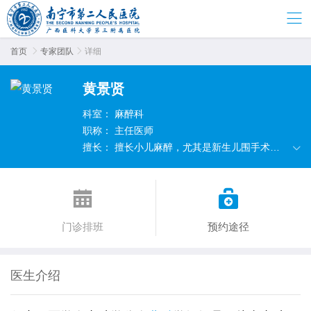
首页

专家团队

详细
黄景贤
科室：
麻醉科
职称：
主任医师
擅长：
擅长小儿麻醉，尤其是新生儿围手术期
麻醉。


门诊排班
预约途径
医生介绍