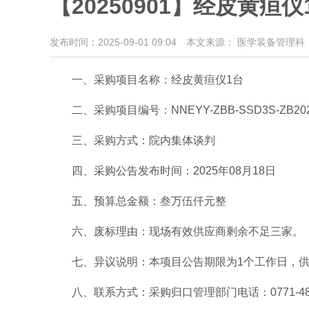
【20250901】经皮黄疸
发布时间：2025-09-01 09:04
本文来源： 医学装备管理科
一、采购项目名称：经皮黄疸仪
1
台
二、采购项目编号：
NNEYY-ZBB-SSD3S-ZB202
三、采购方式：院内集体谈判
四、采购公告发布时间：
2025
年
08
月
18
日
五、预算总金额：叁万伍仟元整
六、废标理由：现场有效供应商剩余不足三家。
七、异议说明：本项目公告期限为
1
个工作日，
八、联系方式：采购归口管理部门电话：
0771-4