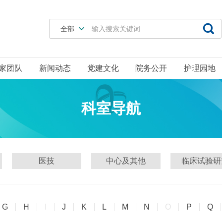

全部
家团队
新闻动态
党建文化
院务公开
护理园地
科室导航
医技
中心及其他
临床试验研
G
H
I
J
K
L
M
N
O
P
Q