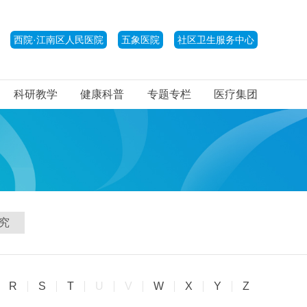
西院·江南区人民医院
五象医院
社区卫生服务中心
科研教学
健康科普
专题专栏
医疗集团
究
R
S
T
U
V
W
X
Y
Z