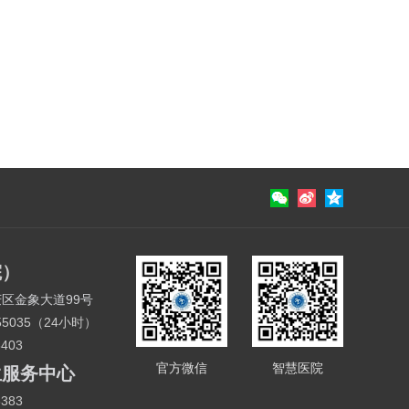
院）
区金象大道99号
155035（24小时）
8403
官方微信
智慧医院
生服务中心
8383