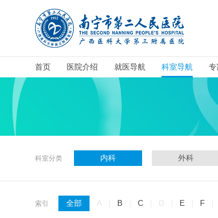
首页
医院介绍
就医导航
科室导航
专
内科
外科
科室分类
全部
A
B
C
D
E
F
索引