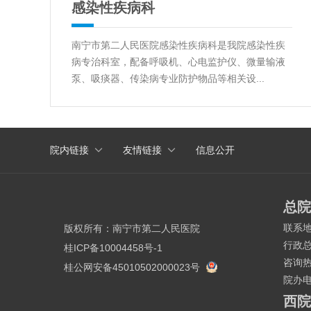
感染性疾病科
南宁市第二人民医院感染性疾病科是我院感染性疾
病专治科室，配备呼吸机、心电监护仪、微量输液
泵、吸痰器、传染病专业防护物品等相关设...
国家高级卒中中心
院内链接
友情链接
信息公开
中国胸痛中心
生殖医疗中心
总院
联系
版权所有：
南宁市第二人民医院
行政
桂ICP备10004458号-1
咨询
桂公网安备45010502000023号
院办
西院