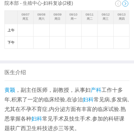
院本部 - 生殖中心-妇科复诊(2楼)


08/07
08/08
08/09
08/10
08/11
08/12
08/13
周五
周六
周日
周一
周二
周三
周四
上午
下午
医生介绍
黄颖
，副主任医师，副教授，从事妇
产科
工作十多
年,积累了一定的临床经验,在诊治
妇科
常见病,多发病,
尤其在不孕不育症,内分泌方面有丰富的临床试验.熟
悉掌握各种
妇科
常见手术及技生手术.参加的科研课
题获广西卫生科技进步三等奖。